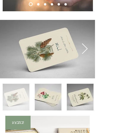
במבצע!