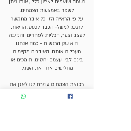
נשמה שואפים לאיזון כללי, אותו ניתן
לשפר באמצעות הצמחים.
על פי הראייה הזו
כל איבר מתקשר
לרגש; למשל- הכבד לכעס, הריאות
לעצב וצער, הכליות לפחדים, והקיבה
היא שק הרגשות - כמה אנחנו
מעכלים אותם. האיברים מקיימים
בינם לבין עצמם יחסים. תומכים או
מחלישים אחד את השני.
רפואת הצמחים עוזרת לנו לאזן את
פעילות האיברים כך שכל דבר יבוא
על מקומו. וכל שנותר לנו הוא להבין
את השימוש הנכון על ידי הבנה
והסתכלות על רגשותינו. תמציות
רבות מורידות סטרס, מרגיעות