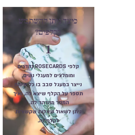
כיצד ניתן להשתמש
בקלפים?
1
קלפי ROSECARDS נהדרים
ומומלצים למעגלי נשים,
נייצר במעגל סבב בו כל אישה
תספר על הקלף שיצא לה, ואיך
המסר מהדהד לה.
ניתן לשאול שאלות שקשורות
לקלף זה.