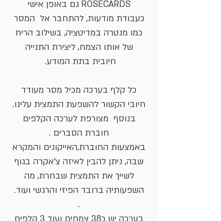
ROSECARDS גם באופן אישי
כעבודת מודעות, להתחבר אל המסר
כמו מנטרה במדיטציה, בשילוב הריח
של אותו הצמח, ליצירת התנייה
חיובית בתת המודע.
כל קלף בערכה מכיל מסר מעודד
חיובי הקשור להשפעת התמצית עלינו.
בנוסף מצורפת לערכה הקלפים
חוברת הסברים .
באמצעות החוברת,האייקונים והמקרא
שבה, ניתן להבין לאיזה צ'אקרה בגוף
לשייך את התמצית שבחרת, מה
השפעותיה ברובד הפיזי והרגשי ועוד.
.
בערכה יש כ38 צמחים ועוד 3 קלפים