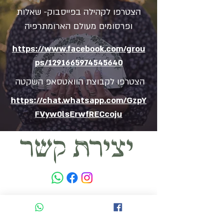
הצטרפו לקהילה בפייסבוק- שאלות
ופרסומים מעולם הארומתרפיה
https://www.facebook.com/grou
ps/1291665974545640
הצטרפו לקבוצת הוואטסאפ השקטה
https://chat.whatsapp.com/GzpY
FVyw0lsErwfRECcoju
יצירת קשר
052-4710550
adirozdigital@gmail.com