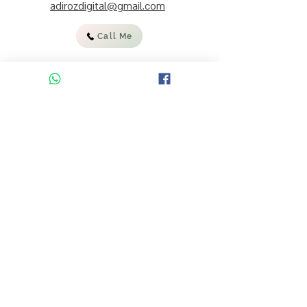
adirozdigital@gmail.com
Call Me
:להצטרפות לרשימת התפוצה וקבלת
מידע, עדכונים ומבצעים
אימייל
קראתי והסכמתי לתנאי השימוש
באתר ולמדיניות הפרטיות
להרשמה
ENGLISH ON ETSY