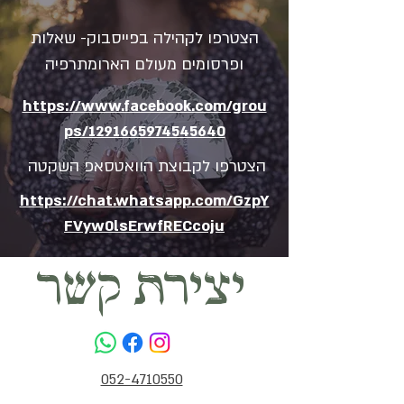
הצטרפו לקהילה בפייסבוק- שאלות
ופרסומים מעולם הארומתרפיה
https://www.facebook.com/grou
ps/1291665974545640
הצטרפו לקבוצת הוואטסאפ השקטה
https://chat.whatsapp.com/GzpY
FVyw0lsErwfRECcoju
יצירת קשר
052-4710550