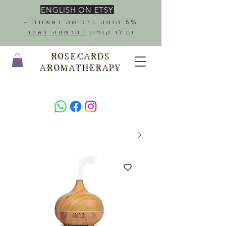
ENGLISH ON ETSY
5% הנחה ברכישה ראשונה -
קבלו קופון
בהרשמה לאתר