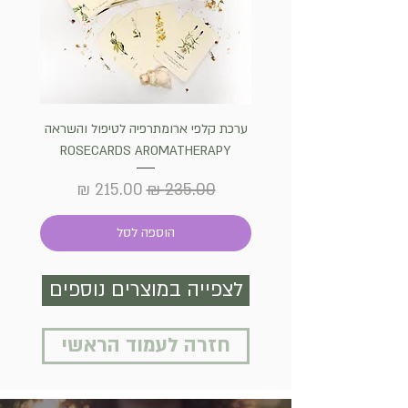
ערכת קלפי ארומתרפיה לטיפול והשראה
שרף קו
ROSECARDS AROMATHERAPY
הבית והק
מחיר רגיל
מחיר מבצע
הוספה לסל
לצפייה במוצרים נוספים
חזרה לעמוד הראשי