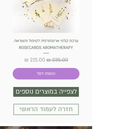
ערכת קלפי ארומתרפיה לטיפול והשראה
שרף קו
ROSECARDS AROMATHERAPY
הבית והק
מחיר רגיל
מחיר מבצע
הוספה לסל
לצפייה במוצרים נוספים
חזרה לעמוד הראשי