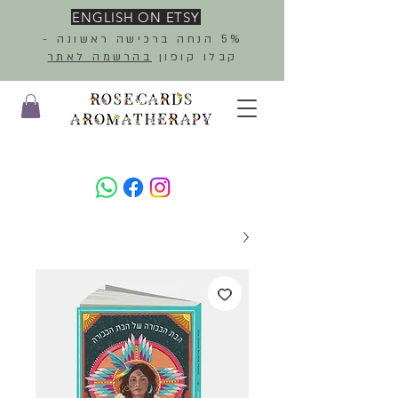
ENGLISH ON ETSY
5% הנחה ברכישה ראשונה -
קבלו קופון
בהרשמה לאתר