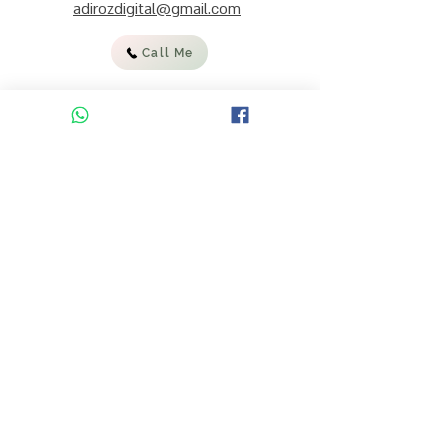
adirozdigital@gmail.com
Call Me
:להצטרפות לרשימת התפוצה וקבלת
מידע, עדכונים ומבצעים
אימייל
קראתי והסכמתי לתנאי השימוש
באתר ולמדיניות הפרטיות
להרשמה
ENGLISH ON ETSY