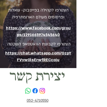
הצטרפו לקהילה בפייסבוק- שאלות
ופרסומים מעולם הארומתרפיה
https://www.facebook.com/grou
ps/1291665974545640
הצטרפו לקבוצת הוואטסאפ השקטה
https://chat.whatsapp.com/GzpY
FVyw0lsErwfRECcoju
יצירת קשר
052-4710550