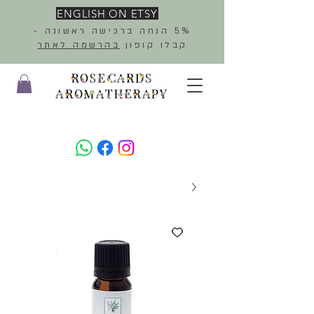
ENGLISH ON ETSY
5% הנחה ברכישה ראשונה -
קבלו קופון
בהרשמה לאתר