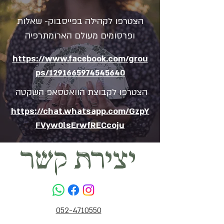
הצטרפו לקהילה בפייסבוק- שאלות
ופרסומים מעולם הארומתרפיה
https://www.facebook.com/grou
ps/1291665974545640
הצטרפו לקבוצת הוואטסאפ השקטה
https://chat.whatsapp.com/GzpY
FVyw0lsErwfRECcoju
יצירת קשר
052-4710550