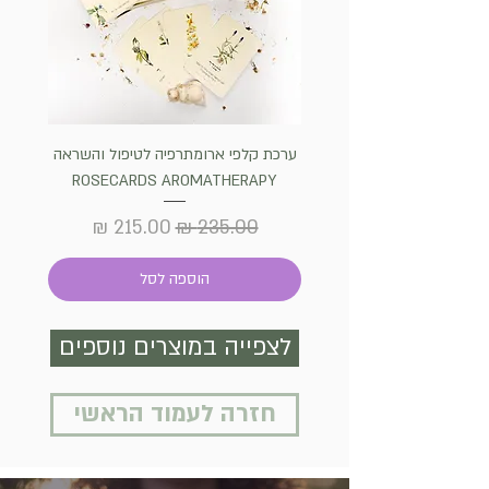
ערכת קלפי ארומתרפיה לטיפול והשראה
שרף קו
ROSECARDS AROMATHERAPY
הבית והק
מחיר רגיל
מחיר מבצע
הוספה לסל
לצפייה במוצרים נוספים
חזרה לעמוד הראשי