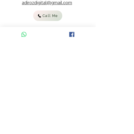
adirozdigital@gmail.com
Call Me
:להצטרפות לרשימת התפוצה וקבלת
מידע, עדכונים ומבצעים
אימייל
קראתי והסכמתי לתנאי השימוש
באתר ולמדיניות הפרטיות
להרשמה
ENGLISH ON ETSY