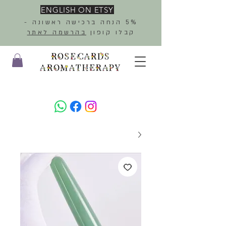
ENGLISH ON ETSY
5% הנחה ברכישה ראשונה -
קבלו קופון
בהרשמה לאתר