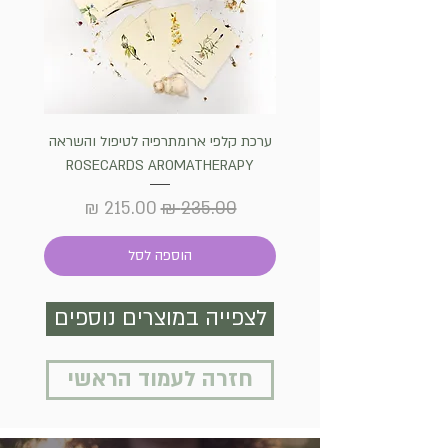
ערכת קלפי ארומתרפיה לטיפול והשראה
שרף קו
ROSECARDS AROMATHERAPY
הבית והק
מחיר רגיל
מחיר מבצע
הוספה לסל
לצפייה במוצרים נוספים
חזרה לעמוד הראשי