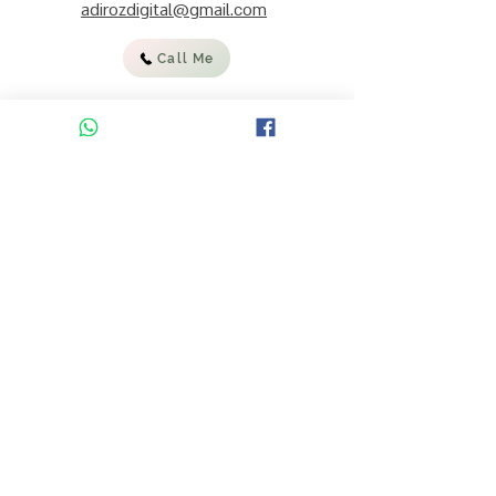
adirozdigital@gmail.com
Call Me
:להצטרפות לרשימת התפוצה וקבלת
מידע, עדכונים ומבצעים
אימייל
קראתי והסכמתי לתנאי השימוש
באתר ולמדיניות הפרטיות
להרשמה
ENGLISH ON ETSY