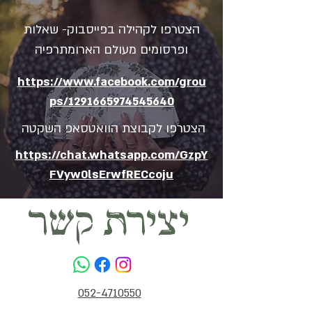
הצטרפו לקהילה בפייסבוק- שאלות
ופרסומים מעולם הארומתרפיה
https://www.facebook.com/grou
ps/1291665974545640
הצטרפו לקבוצת הוואטסאפ השקטה
https://chat.whatsapp.com/GzpY
FVyw0lsErwfRECcoju
יצירת קשר
052-4710550